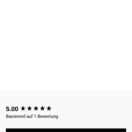
Deine beste Matratze
Dein Traum Bett
New content loaded
5.00
Basierend auf 1 Bewertung