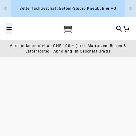
Zum Inhalt springen
Bettenfachgeschäft Betten-Studio Kneubühler AG
Wasserbett- und Schlafcenter Rap
Suche
Waren
Versandkostenfrei ab CHF 100.– (exkl. Matratzen, Betten &
Lattenroste) | Abholung im Geschäft Gratis