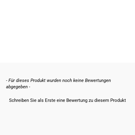
Deine beste Matratze
Dein Traum Bett
New content loaded
- Für dieses Produkt wurden noch keine Bewertungen
abgegeben -
Schreiben Sie als Erste eine Bewertung zu diesem Produkt