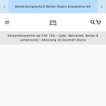
Zum Inhalt springen
Bettenfachgeschäft Betten-Studio Kneubühler AG
Wasserbett- und Schlafcenter Rap
Suche
Waren
Versandkostenfrei ab CHF 100.– (exkl. Matratzen, Betten &
Lattenroste) | Abholung im Geschäft Gratis