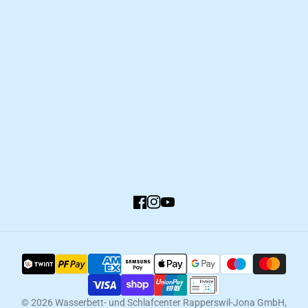
Zahlung und Versand
Rückgabe und Umtausch
Häufige Fragen
Kundenkonto
Facebook
Instagram
YouTube
© 2026
Wasserbett- und Schlafcenter Rapperswil-Jona GmbH
,