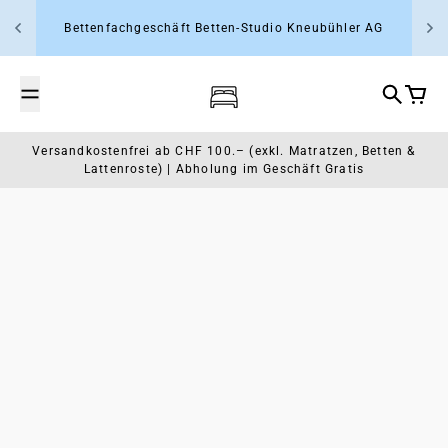
Zum Inhalt springen
Bettenfachgeschäft Betten-Studio Kneubühler AG
Wasserbett- und Schlafcenter Rap
Suche
Waren
Versandkostenfrei ab CHF 100.– (exkl. Matratzen, Betten &
Lattenroste) | Abholung im Geschäft Gratis