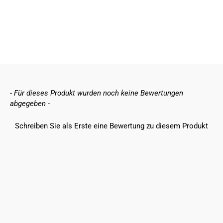
Deine beste Matratze
Dein Traum Bett
New content loaded
- Für dieses Produkt wurden noch keine Bewertungen
abgegeben -
Schreiben Sie als Erste eine Bewertung zu diesem Produkt