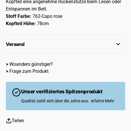
Kopfteil eine angenehme Rückenstütze beim Lesen oder
Entspannen im Bett.
Stoff Farbe:
762-Capo rose
Kopfteil Höhe:
78cm
Versand
>
Woanders günstiger?
>
Frage zum Produkt
Unser verifiziertes Spitzenprodukt
Qualität zahlt sich über die Jahre aus.
erfahre Mehr
Teilen