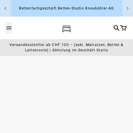
Zum Inhalt springen
Bettenfachgeschäft Betten-Studio Kneubühler AG
Wasserbett- und Schlafcenter Rap
Suche
Waren
Versandkostenfrei ab CHF 100.– (exkl. Matratzen, Betten &
Lattenroste) | Abholung im Geschäft Gratis