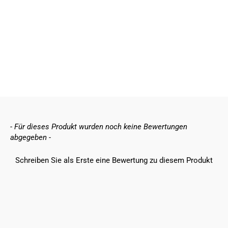
Deine beste Matratze
Dein Traum Bett
New content loaded
- Für dieses Produkt wurden noch keine Bewertungen
abgegeben -
Schreiben Sie als Erste eine Bewertung zu diesem Produkt