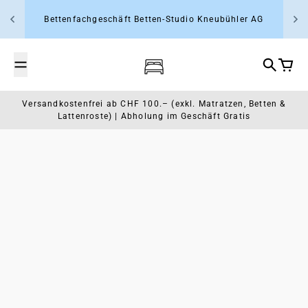
Zum Inhalt springen
Bettenfachgeschäft Betten-Studio Kneubühler AG
Wasserbett- und Schlafcenter Rap
Suche
Waren
Versandkostenfrei ab CHF 100.– (exkl. Matratzen, Betten &
Lattenroste) | Abholung im Geschäft Gratis