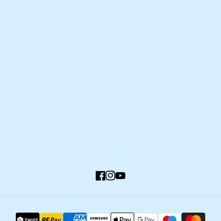
Lieferung und Montage
Zahlung und Versand
Rückgabe und Umtausch
Häufige Fragen
Kundenkonto
Facebook
Instagram
YouTube